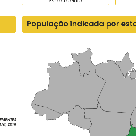
Marrom claro
População indicada por est