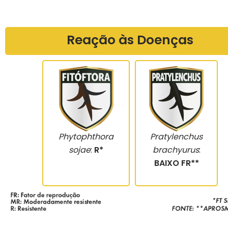
Reação às Doenças
Phytophthora
Pratylenchus
sojae
:
R*
brachyurus
:
BAIXO FR**