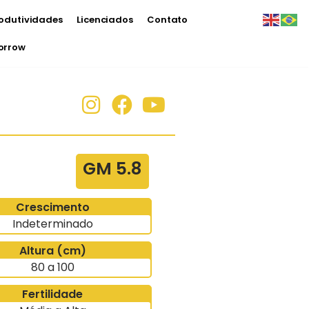
odutividades
Licenciados
Contato
morrow
GM 5.8
Crescimento
Indeterminado
Altura (cm)
80 a 100
Fertilidade