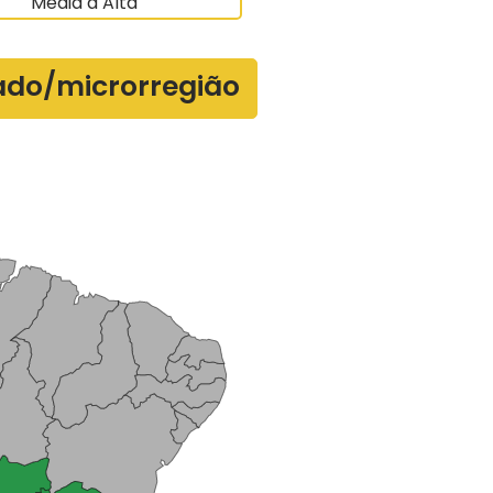
Média a Alta
ado/microrregião