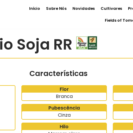
Início
Sobre Nós
Novidades
Cultivares
Pr
Fields of To
lio Soja RR
Características
Flor
Branca
Pubescência
Cinza
Hilo