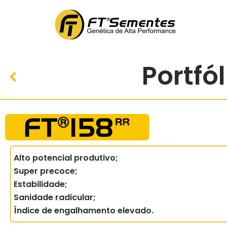
Pular
para
o
conteúdo
Portfó
Alto potencial produtivo;
Super precoce;
Estabilidade;
S
anidade radicular;
Índice de engalhamento elevado
.