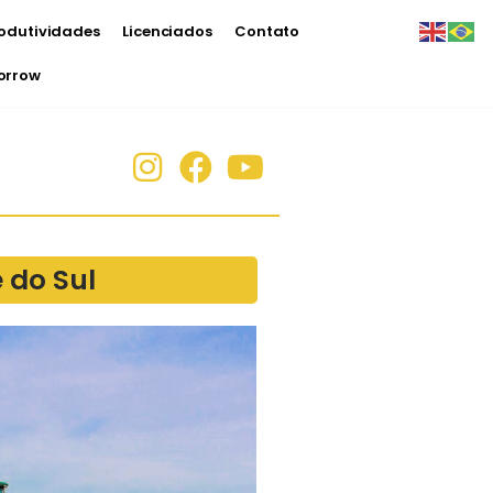
odutividades
Licenciados
Contato
morrow
 do Sul