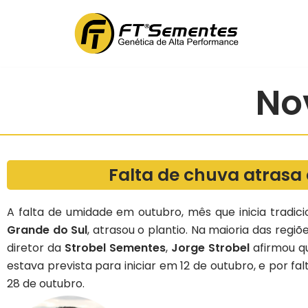
Pular
para
o
conteúdo
No
Falta de chuva atrasa
A falta de umidade em outubro, mês que inicia tradi
Grande do Sul
, atrasou o plantio. Na maioria das regiõ
diretor da
Strobel Sementes
,
Jorge Strobel
afirmou q
estava prevista para iniciar em 12 de outubro, e por f
28 de outubro.