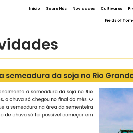
Início
Sobre Nós
Novidades
Cultivares
Pr
Fields of To
vidades
 a semeadura da soja no Rio Grande
cionalmente a semeadura da soja no
Rio
es, a chuva só chegou no final do mês. O
ue a semeadura na área da sementeira
alta de chuva só foi possível começar em